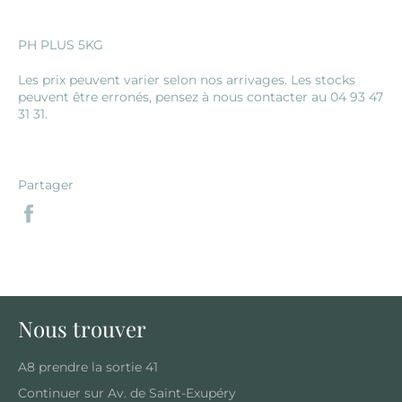
PH PLUS 5KG
Les prix peuvent varier selon nos arrivages. Les stocks
peuvent être erronés, pensez à nous contacter au 04 93 47
31 31.
Partager
Partager
sur
Facebook
Nous trouver
A8 prendre la sortie 41
Continuer sur Av. de Saint-Exupéry