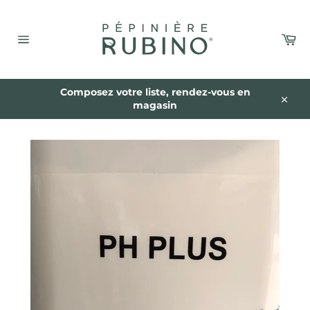
Passer
au
contenu
Pa
Navigation
Composez votre liste, rendez-vous en
magasin
Close