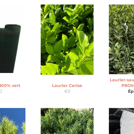
Laurier-sa
 100% vert
Laurier Cerise
PROM
ix
Prix
0
€0
Ép
gulier
régulier