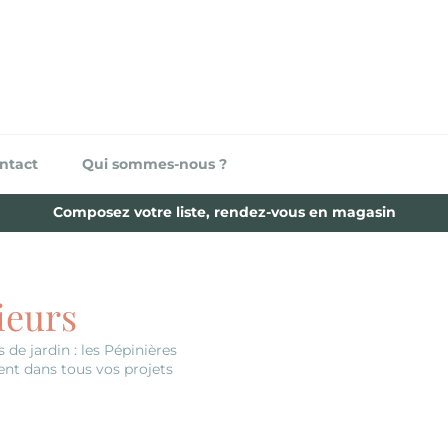
ntact
Qui sommes-nous ?
Composez votre liste, rendez-vous en magasin
ieurs
 de jardin : les Pépinières
t dans tous vos projets