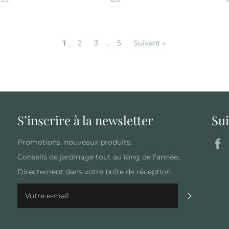
ulier
régulier
1
2
3
…
5
Suivant »
S’inscrire à la newsletter
Su
Promotions, nouveaux produits.
Conseils de jardinage tout au long de l'année.
Directement dans votre boîte de réception.
S'inscrire