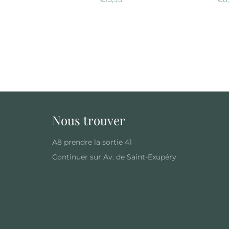
régulier
rég
Nous trouver
A8 prendre la sortie 41
Continuer sur Av. de Saint-Exupéry