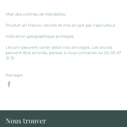
Miel des collines de Mandelieu.
Produit en France, récolté et mis en pot par l'apiculteur.
Indication géographique protégée.
Les prix peuvent varier selon nos arrivages. Les stocks
peuvent être erronés, pensez à nous contacter au 04 93 47
31 31.
Partager
Partager
sur
Facebook
Nous trouver