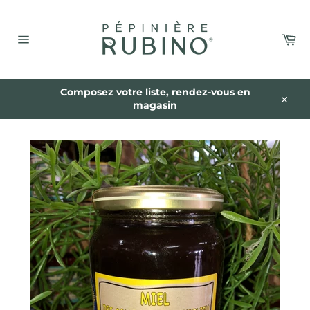
Passer
au
contenu
Pa
Navigation
Composez votre liste, rendez-vous en
magasin
Close