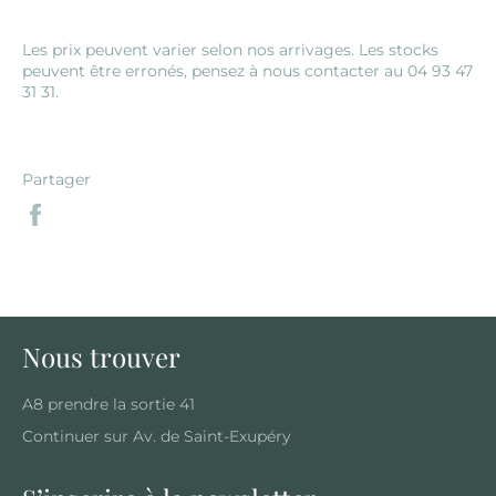
Les prix peuvent varier selon nos arrivages. Les stocks
peuvent être erronés, pensez à nous contacter au 04 93 47
31 31.
Partager
Partager
sur
Facebook
Nous trouver
A8 prendre la sortie 41
Continuer sur Av. de Saint-Exupéry