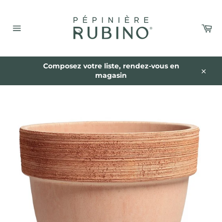
Passer
au
contenu
Pa
Navigation
Composez votre liste, rendez-vous en
magasin
Close