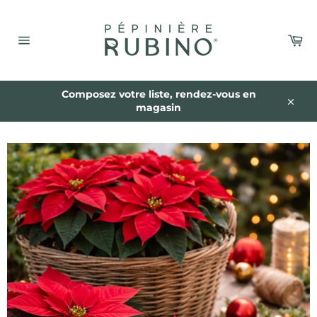
Passer
au
contenu
Pa
Navigation
Composez votre liste, rendez-vous en
magasin
Close